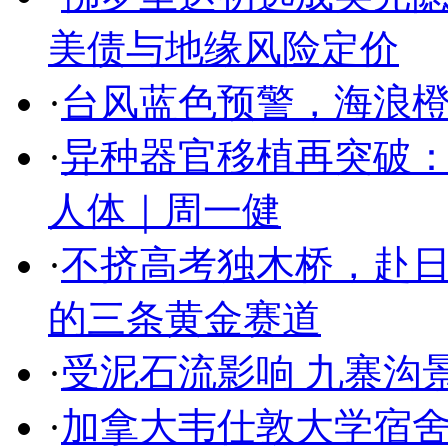
美债与地缘风险定价
·
台风蓝色预警，海浪橙
·
异种器官移植再突破
人体｜周一健
·
不挤高考独木桥，赴日
的三条黄金赛道
·
受泥石流影响 九寨沟
·
加拿大韦仕敦大学宿