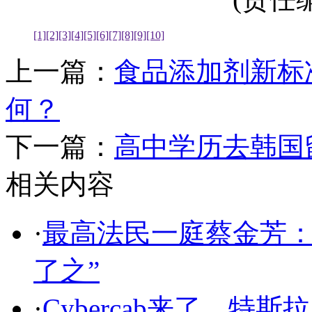
[1]
[2]
[3]
[4]
[5]
[6]
[7]
[8]
[9]
[10]
上一篇：
食品添加剂新标
何？
下一篇：
高中学历去韩国
相关内容
·
最高法民一庭蔡金芳：
了之”
·
Cybercab来了，特