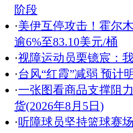
阶段
·
美伊互停攻击！霍尔
逾6%至83.10美元/桶
·
视障运动员栗镱宸：
·
台风“红霞”减弱 预
·
一张图看商品支撑阻力
货(2026年8月5日)
·
听障球员坚持篮球赛