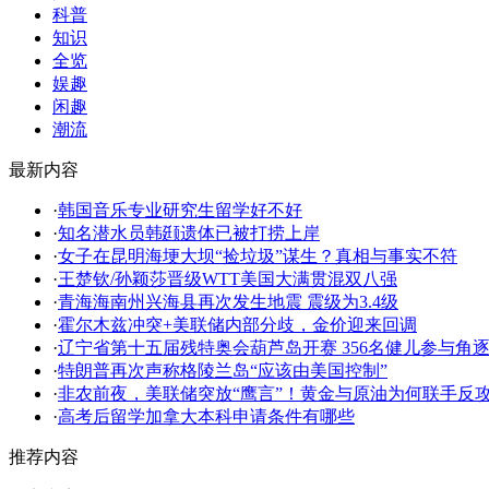
科普
知识
全览
娱趣
闲趣
潮流
最新内容
·
韩国音乐专业研究生留学好不好
·
知名潜水员韩颋遗体已被打捞上岸
·
女子在昆明海埂大坝“捡垃圾”谋生？真相与事实不符
·
王楚钦/孙颖莎晋级WTT美国大满贯混双八强
·
青海海南州兴海县再次发生地震 震级为3.4级
·
霍尔木兹冲突+美联储内部分歧，金价迎来回调
·
辽宁省第十五届残特奥会葫芦岛开赛 356名健儿参与角
·
特朗普再次声称格陵兰岛“应该由美国控制”
·
非农前夜，美联储突放“鹰言”！黄金与原油为何联手反
·
高考后留学加拿大本科申请条件有哪些
推荐内容