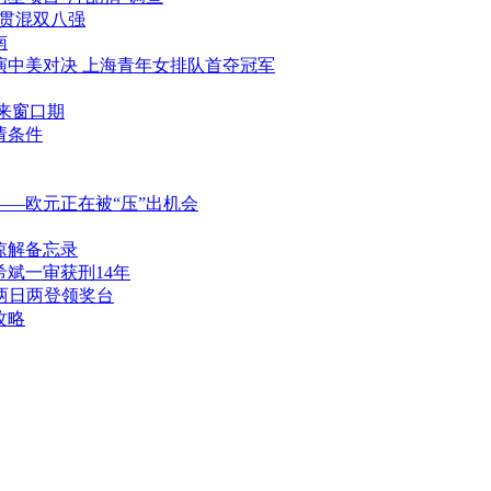
满贯混双八强
南
上演中美对决 上海青年女排队首夺冠军
来窗口期
请条件
—欧元正在被“压”出机会
谅解备忘录
斌一审获刑14年
站两日两登领奖台
攻略