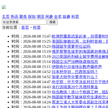
主页
热讯
聚焦
探知
潮流
闲趣
全览
娱趣
科普
搜索
当前位置：
首页
>
科普
时间：2026-08-08 15:47
·
欧洲想重新武装起来，但需要时
时间：2026-08-08 15:25
·
美国队惨败出局，比利时首相：
时间：2026-08-08 15:23
·
韩国留学需要学位证吗
时间：2026-08-08 15:19
·
俄罗斯警告波罗的海国家勿将领土
时间：2026-08-08 15:19
·
2025英国药剂硕士留学费用全解
时间：2026-08-08 15:14
·
韩国立法严治网络虚假信息
时间：2026-08-08 15:11
·
伊朗布什尔省传出数声爆炸声
时间：2026-08-08 14:52
·
日本想夺冠，巴西答应吗？
时间：2026-08-08 14:52
·
加拿大转学分要求有什么？
时间：2026-08-08 14:47
·
外交部：中方坚决反对日方干扰
时间：2026-08-08 14:43
·
央行连续第20个月增持黄金
时间：2026-08-08 14:33
·
你当教练！选11个铁路工种，组
时间：2026-08-08 14:29
·
韩国留学数字媒体研究生课程怎
时间：2026-08-08 14:24
·
黑龙江省人大常委会原副主任宋希
时间：2026-08-08 14:21
·
病儿为何大额捐赠自家？儿慈会明