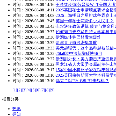
时间：2026-08-08 14:16
·
王楚钦/孙颖莎晋级WTT美国大
时间：2026-08-08 14:11
·
2025英国硕士申请绩点要求全指
时间：2026-08-08 14:08
·
2026上海明日之星排球争霸赛
时间：2026-08-08 13:45
·
英国一年硕士花费多少人民币？
时间：2026-08-08 13:43
·
非农逆转政策逻辑 债券与黄金迎
时间：2026-08-08 13:37
·
如何知道麦克马斯特大学本科申
时间：2026-08-08 13:36
·
伊朗媒体称巴林发生爆炸
时间：2026-08-08 13:35
·
两岸直飞航线密集复航
时间：2026-08-08 13:33
·
美元越强势，这个品种越被低估—
时间：2026-08-08 13:32
·
26fall港中深新增硕博项目
时间：2026-08-08 13:27
·
伊朗副外长：美方袭击严重违反
时间：2026-08-08 13:22
·
黑龙江省人大常委会原副主任宋希
时间：2026-08-08 13:17
·
15岁中国小将赵子竣在F4宁波
时间：2026-08-08 13:10
·
2025英国格拉斯哥大学本科留学
时间：2026-08-08 13:10
·
乌克兰以“纸飞机”打击战机？
[1]
[2]
[3]
[4]
[5]
[6]
[7]
[8]
[9]
栏目分类
热讯
探知