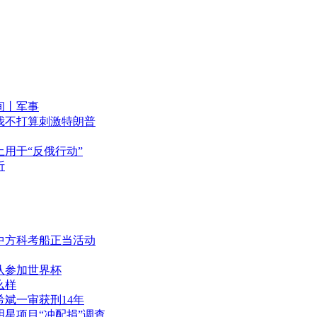
间丨军事
我不打算刺激特朗普
用于“反俄行动”
析
中方科考船正当活动
队参加世界杯
么样
斌一审获刑14年
星项目“冲配捐”调查