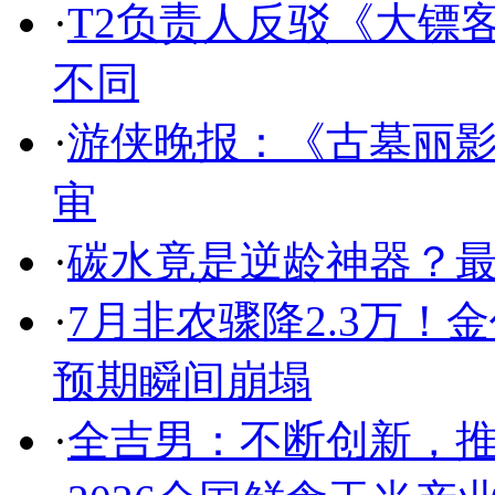
·
T2负责人反驳《大镖客
不同
·
游侠晚报：《古墓丽影R
审
·
碳水竟是逆龄神器？最
·
7月非农骤降2.3万！
预期瞬间崩塌
·
全吉男：不断创新，