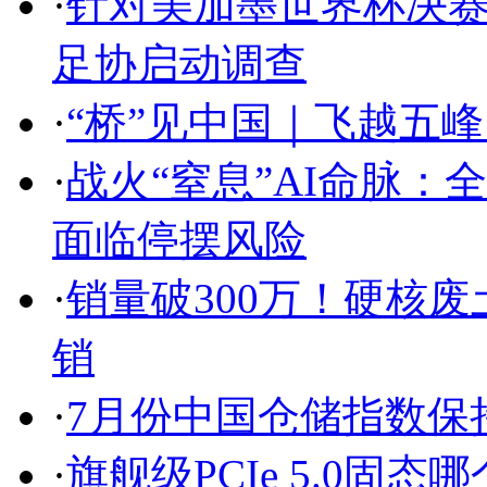
·
针对美加墨世界杯决赛
足协启动调查
·
“桥”见中国｜飞越五峰
·
战火“窒息”AI命脉
面临停摆风险
·
销量破300万！硬核废土
销
·
7月份中国仓储指数保
·
旗舰级PCIe 5.0固