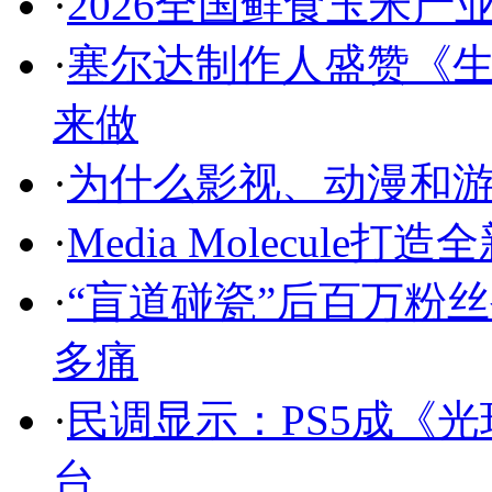
·
2026全国鲜食玉米产
·
塞尔达制作人盛赞《生
来做
·
为什么影视、动漫和游
·
Media Molecul
·
“盲道碰瓷”后百万粉
多痛
·
民调显示：PS5成《
台