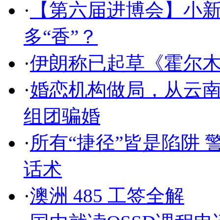
·
【第六届进博会】小新
多“香”？
·
伊朗称已起草《霍尔
·
婚恋机构做局，从云南
组团骗婚
·
所有“捷径”皆是陷阱
话术
·
澳洲 485 工签全解