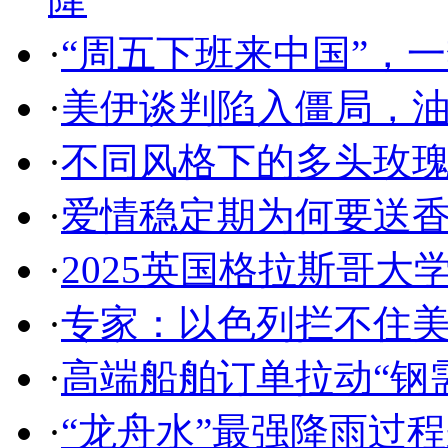
·
“周五下班来中国”，
·
美伊谈判陷入僵局，
·
不同风格下的多头玫
·
爱情稳定期为何要送
·
2025英国格拉斯哥大
·
专家：以色列拦不住美
·
高端船舶订单拉动“钢
·
“龙舟水”最强降雨过