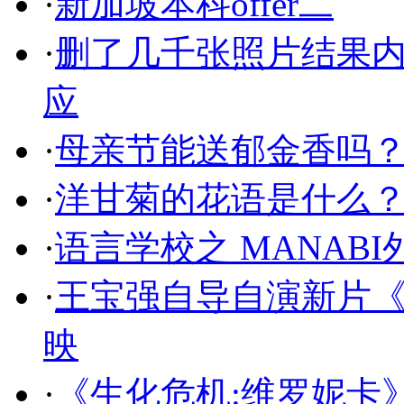
·
新加坡本科offer二
·
删了几千张照片结果
应
·
母亲节能送郁金香吗
·
洋甘菊的花语是什么
·
语言学校之 MANAB
·
王宝强自导自演新片《
映
·
《生化危机:维罗妮卡