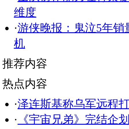
维度
·
游侠晚报：鬼泣5年销量
机
推荐内容
热点内容
·
泽连斯基称乌军远程
·
《宇宙兄弟》完结企