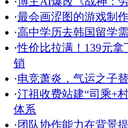
·
博主AI爆改《战神：
·
最会画涩图的游戏制作
·
高中学历去韩国留学
·
性价比拉满！139元拿
销
·
电竞萧炎，气运之子
·
汀祖收费站建“司乘+
体系
·
团队协作能力在背景