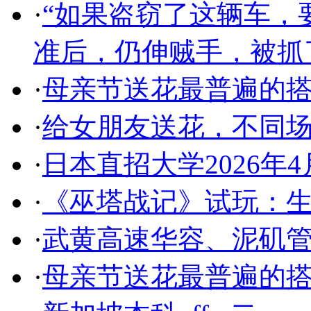
·
“如果盗窃了这辆车，
准后，仍伸贼手，被抓
·
母亲节送花最普遍的
·
给女朋友送花，不同
·
日本直招大学2026年
·
《巫塔战记》试玩：生
·
武黄高速华容、泥矶
·
母亲节送花最普遍的