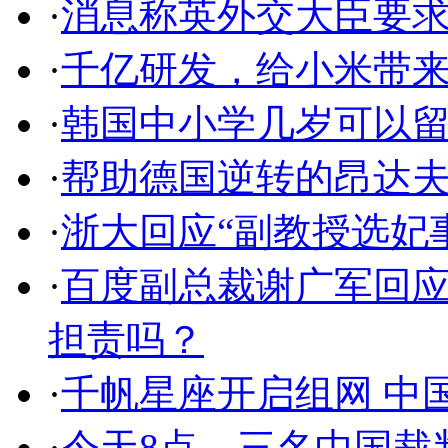
·
消息称英外交大臣要
·
千亿研发，给小米带
·
韩国中小学几岁可以
·
帮助德国逆转的昂达夫 
·
浙大回应“副教授选妃
·
百度副总裁谢广军回应
担责吗？
·
千帆星座开启组网 中
·
今天8点，三名中国裁