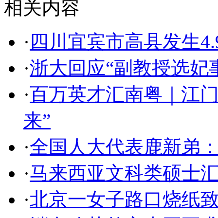
相关内容
·
四川宜宾市高县发生4.
·
浙大回应“副教授选妃
·
百万英才汇南粤｜江门
来”
·
全国人大代表鹿新弟
·
马来西亚文科类硕士
·
北京一女子路口烧纸致