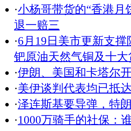
·
小杨哥带货的“香港月
退一赔三
·
6月19日美市更新支撑
钯原油天然气铜及十大
·
伊朗、美国和卡塔尔
·
美伊谈判代表均已抵
·
泽连斯基要导弹，特
·
1000万骑手的社保：