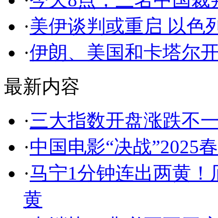
·
美伊谈判或重启 以色
·
伊朗、美国和卡塔尔
最新内容
·
三大指数开盘涨跌不
·
中国电影“决战”2025
·
马宁1分钟连出两黄！
黄