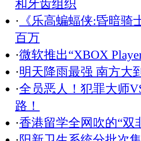
和牙齿组织
·
《乐高蝙蝠侠:昏暗骑士
百万
·
微软推出“XBOX Play
·
明天降雨最强 南方大
·
全员恶人！犯罪大师V
路！
·
香港留学全网吹的“双
·
阳新卫生系统分批次