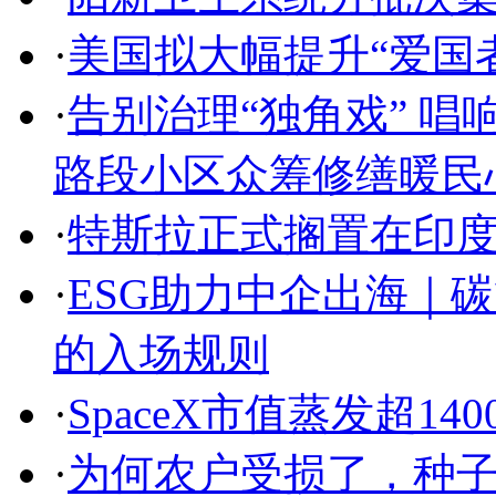
·
美国拟大幅提升“爱国者
·
告别治理“独角戏” 唱
路段小区众筹修缮暖民
·
特斯拉正式搁置在印
·
ESG助力中企出海｜
的入场规则
·
SpaceX市值蒸发超140
·
为何农户受损了，种