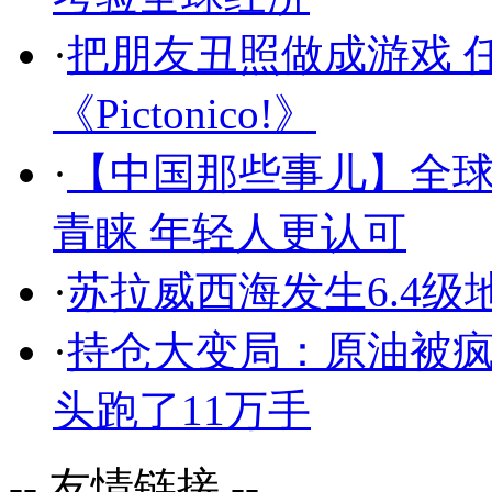
·
把朋友丑照做成游戏 
《Pictonico!》
·
【中国那些事儿】全球
青睐 年轻人更认可
·
苏拉威西海发生6.4级
·
持仓大变局：原油被
头跑了11万手
-- 友情链接 --