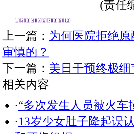
(责任编辑
[1]
[2]
[3]
[4]
[5]
[6]
[7]
[8]
[9]
[10]
上一篇：
为何医院拒绝原
审慎的？
下一篇：
美日干预终极细
相关内容
·
“多次发生人员被火车
·
13岁少女肚子隆起误