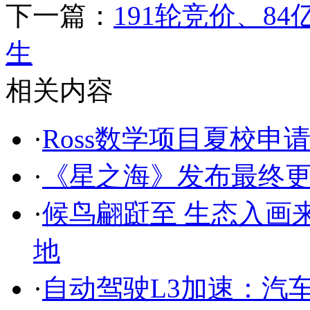
下一篇：
191轮竞价、8
生
相关内容
·
Ross数学项目夏校
·
《星之海》发布最终更新
·
候鸟翩跹至 生态入画
地
·
自动驾驶L3加速：汽