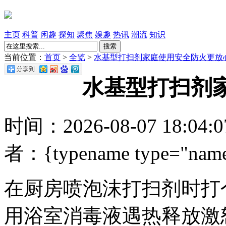
主页
科普
闲趣
探知
聚焦
娱趣
热讯
潮流
知识
搜索
当前位置：
首页
>
全览
>
水基型打扫剂家庭使用安全防火更放
水基型打扫剂
时间：2026-08-07 18:04
者：{typename type="name
在厨房喷泡沫打扫剂时打
用浴室消毒液遇热释放激