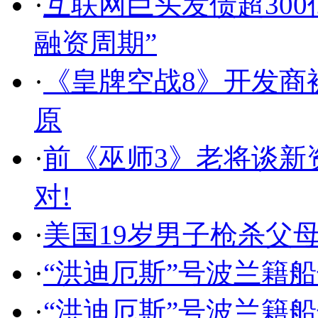
·
互联网巨头发债超300
融资周期”
·
《皇牌空战8》开发商被
原
·
前《巫师3》老将谈新
对!
·
美国19岁男子枪杀父
·
“洪迪厄斯”号波兰籍
·
“洪迪厄斯”号波兰籍