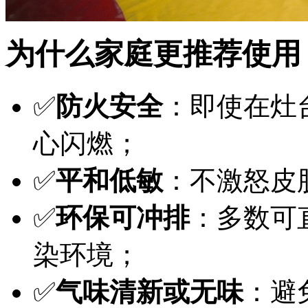
为什么家庭更推荐使用
✅
防火安全
：即使在灶
心闪燃；
✅
平和低敏
：不激怒皮
✅
环保可冲排
：多数可
染环境；
✅
气味清新或无味
：避