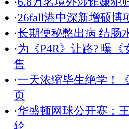
·
6.8万名境外涉诈嫌
·
26fall港中深新增硕博
·
长期便秘憋出病 结肠
·
为《P4R》让路? 曝《
售
·
一天浓缩毕生绝学！
页
·
华盛顿网球公开赛：
轮