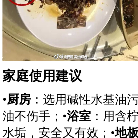
家庭使用建议
•
厨房
：选用碱性水基油污
油不伤手；•
浴室
：用含
水垢，安全又有效；•
地板