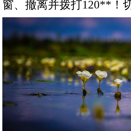
窗、撤离并拨打120**