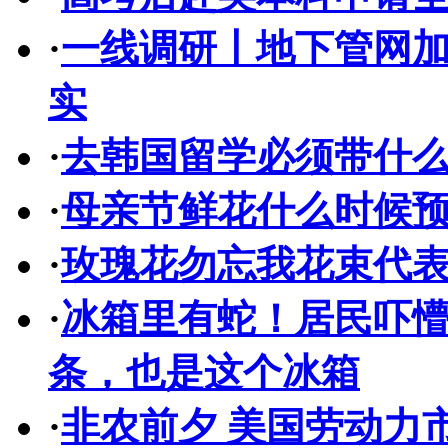
·
一线调研丨地下管网加
实
·
去韩国留学必须带什
·
母亲节鲜花什么时候
·
玫瑰花勿忘我花束代
·
冰箱里有蛇！居民吓懵
条，也是这个冰箱
·
非农前夕 美国劳动力