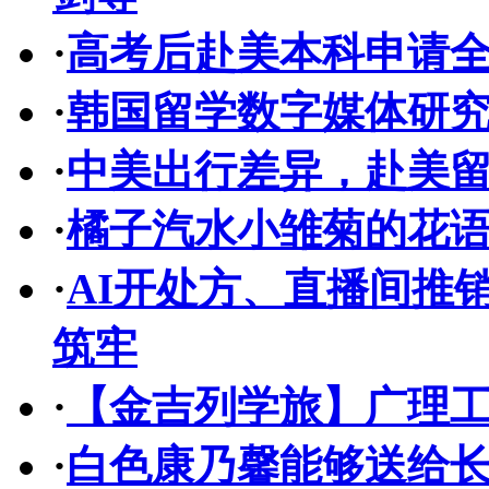
·
高考后赴美本科申请
·
韩国留学数字媒体研
·
中美出行差异，赴美
·
橘子汽水小雏菊的花
·
AI开处方、直播间推
筑牢
·
【金吉列学旅】广理
·
白色康乃馨能够送给