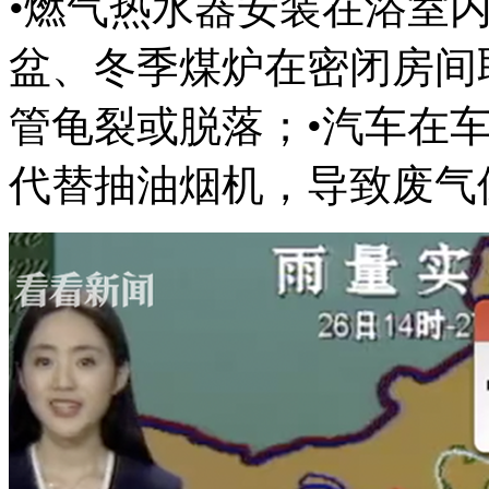
•燃气热水器安装在浴室
盆、冬季
煤炉在密闭房间
管龟裂或脱落；•汽车在
代替抽油烟机，导致废气