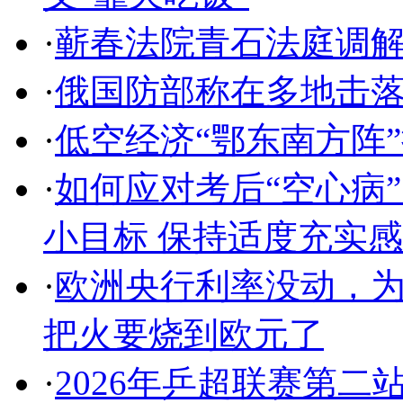
·
蕲春法院青石法庭调
·
俄国防部称在多地击落
·
低空经济“鄂东南方阵
·
如何应对考后“空心病
小目标 保持适度充实感
·
欧洲央行利率没动，
把火要烧到欧元了
·
2026年乒超联赛第二