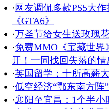
·
网友调侃多款PS5大作
《GTA6》
·
万圣节给女生送玫瑰
·
免费MMO《宝藏世界
开！一同找回失落的情
·
英国留学：十所高薪
·
低空经济“鄂东南方阵
·
襄阳至宜昌：1个半小