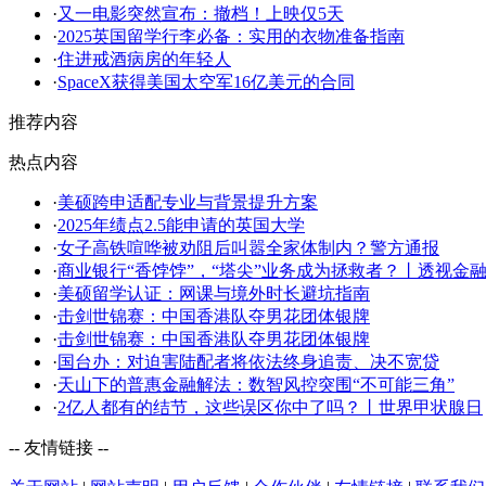
·
又一电影突然宣布：撤档！上映仅5天
·
2025英国留学行李必备：实用的衣物准备指南
·
住进戒酒病房的年轻人
·
SpaceX获得美国太空军16亿美元的合同
推荐内容
热点内容
·
美硕跨申适配专业与背景提升方案
·
2025年绩点2.5能申请的英国大学
·
女子高铁喧哗被劝阻后叫嚣全家体制内？警方通报
·
商业银行“香饽饽”，“塔尖”业务成为拯救者？丨透视金
·
美硕留学认证：网课与境外时长避坑指南
·
击剑世锦赛：中国香港队夺男花团体银牌
·
击剑世锦赛：中国香港队夺男花团体银牌
·
国台办：对迫害陆配者将依法终身追责、决不宽贷
·
天山下的普惠金融解法：数智风控突围“不可能三角”
·
2亿人都有的结节，这些误区你中了吗？丨世界甲状腺日
-- 友情链接 --