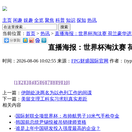
主页
闲趣
娱趣
全览
聚焦
科普
知识
探知
热讯
搜索
当前位置：
首页
>
热讯
>
直播海报：世界杯淘汰赛 荷兰豪华
直播海报：世界杯淘汰赛 
时间：2026-08-06 10:02:55 来源：
FPG财盛国际官网
作者：{typen
[1]
[2]
[3]
[4]
[5]
[6]
[7]
[8]
[9]
[10]
上一篇：
伊朗处决两名为以色列工作的间谍
下一篇：
美留文理工科实习求职真实差距
相关内容
·
国际射联全项世界杯：布帅航男子10米气手枪夺金
·
韩国前总统尹锡悦被吊销律师资格
·
谁是上年中国研发投入强度最高的企业？