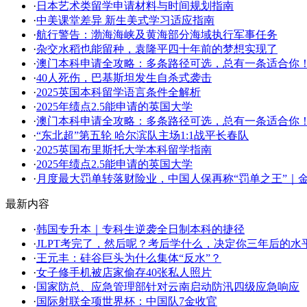
·
日本艺术类留学申请材料与时间规划指南
·
中美课堂差异 新生美式学习适应指南
·
航行警告：渤海海峡及黄海部分海域执行军事任务
·
杂交水稻也能留种，袁隆平四十年前的梦想实现了
·
澳门本科申请全攻略：多条路径可选，总有一条适合你
·
40人死伤，巴基斯坦发生自杀式袭击
·
2025英国本科留学语言条件全解析
·
2025年绩点2.5能申请的英国大学
·
澳门本科申请全攻略：多条路径可选，总有一条适合你
·
“东北超”第五轮 哈尔滨队主场1:1战平长春队
·
2025英国布里斯托大学本科留学指南
·
2025年绩点2.5能申请的英国大学
·
月度最大罚单转落财险业，中国人保再称“罚单之王”｜
最新内容
·
韩国专升本｜专科生逆袭全日制本科的捷径
·
JLPT考完了，然后呢？考后学什么，决定你三年后的水
·
王元丰：硅谷巨头为什么集体“反水”？
·
女子修手机被店家偷存40张私人照片
·
国家防总、应急管理部针对云南启动防汛四级应急响应
·
国际射联全项世界杯：中国队7金收官