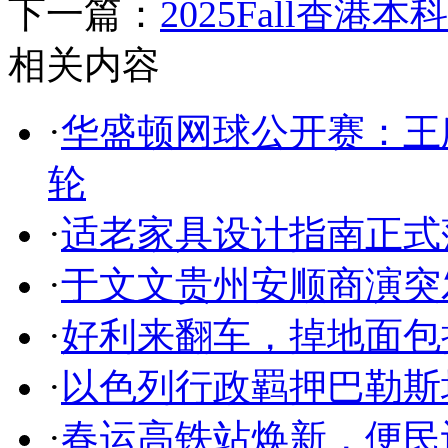
下一篇：
2025Fall香港本
相关内容
·
华盛顿网球公开赛：王
轮
·
适老家具设计指南正式
·
于文文贵州安顺商演突
·
好利来翻车，掉地面包
·
以色列行政羁押巴勒斯
·
春运高铁站焕新，便民