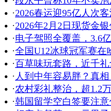
·
段永平曾称10年不卖
·
2026春运迎95亿人
·
2026年2月2日现货
·
电子驾照全覆盖，3.6
·
全国U12冰球冠军赛
·
百草味玩套路，近千礼
·
人到中年容易胖？真相
·
农村彩礼整治，超1.2
·
韩国留学空白签要注意