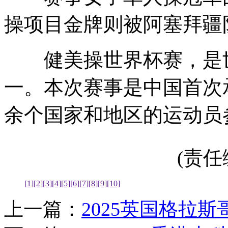
操项目金牌则被阿塞拜疆
健美操世界杯赛，是世
一。本次赛事是中国首次
余个国家和地区的运动员参
(责任编
[1]
[2]
[3]
[4]
[5]
[6]
[7]
[8]
[9]
[10]
上一篇：
2025英国格拉