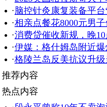
·
脑控针灸康复装备平台“
·
相亲点餐花8000元男
·
消费贷催收新规，晚1
·
伊媒：格什姆岛附近爆
·
格陵兰岛反美抗议升级
推荐内容
热点内容