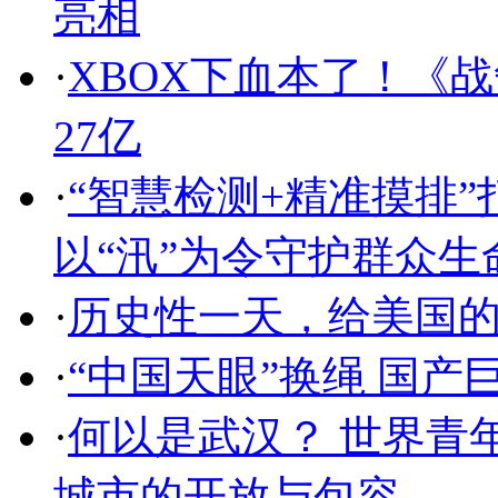
亮相
·
XBOX下血本了！《
27亿
·
“智慧检测+精准摸排”
以“汛”为令守护群众生
·
历史性一天，给美国
·
“中国天眼”换绳 国
·
何以是武汉？ 世界青
城市的开放与包容