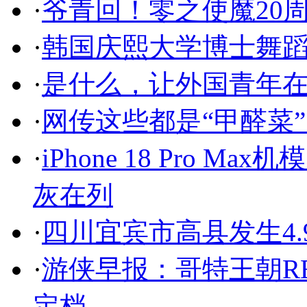
·
爷青回！零之使魔20
·
韩国庆熙大学博士舞
·
是什么，让外国青年在
·
网传这些都是“甲醛菜
·
iPhone 18 Pro 
灰在列
·
四川宜宾市高县发生4.
·
游侠早报：哥特王朝RE
定档