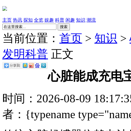
主页
热讯
探知
全览
娱趣
科普
闲趣
知识
潮流
搜索
当前位置：
首页
>
知识
>
发明科普
正文
心脏能成充电
时间：2026-08-09 18:17
者：{typename type="name