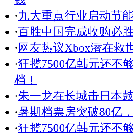
·
九大重点行业启动节
·
百胜中国完成收购必
·
网友热议Xbox潜在
·
狂揽7500亿韩元还不
档！
·
朱一龙在长城击日本
·
暑期档票房突破80亿
·
狂揽7500亿韩元还不