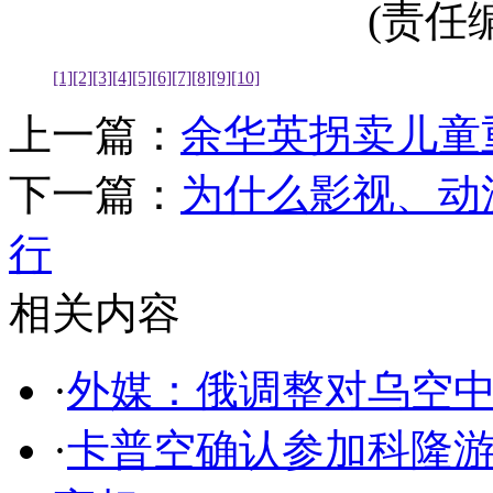
(责任编辑
[1]
[2]
[3]
[4]
[5]
[6]
[7]
[8]
[9]
[10]
上一篇：
余华英拐卖儿童
下一篇：
为什么影视、动
行
相关内容
·
外媒：俄调整对乌空
·
卡普空确认参加科隆