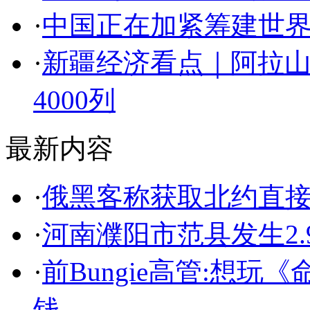
·
中国正在加紧筹建世
·
新疆经济看点｜阿拉
4000列
最新内容
·
俄黑客称获取北约直
·
河南濮阳市范县发生2.
·
前Bungie高管:想
钱