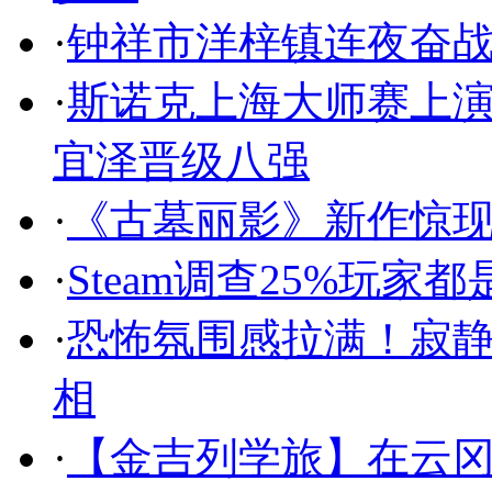
·
钟祥市洋梓镇连夜奋战
·
斯诺克上海大师赛上演
宜泽晋级八强
·
《古墓丽影》新作惊现
·
Steam调查25%玩
·
恐怖氛围感拉满！寂
相
·
【金吉列学旅】在云