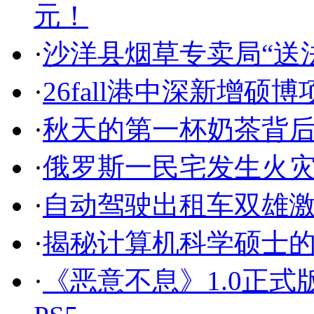
元！
·
沙洋县烟草专卖局“送
·
26fall港中深新增硕博
·
秋天的第一杯奶茶背
·
俄罗斯一民宅发生火灾
·
自动驾驶出租车双雄
·
揭秘计算机科学硕士
·
《恶意不息》1.0正式