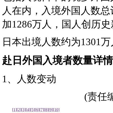
人在内，入境外国人数总计
加1286万人，国人创历
日本出境人数约为1301
赴日外国入境者数量详情
1、人数变动
(责任编辑
[1]
[2]
[3]
[4]
[5]
[6]
[7]
[8]
[9]
[10]