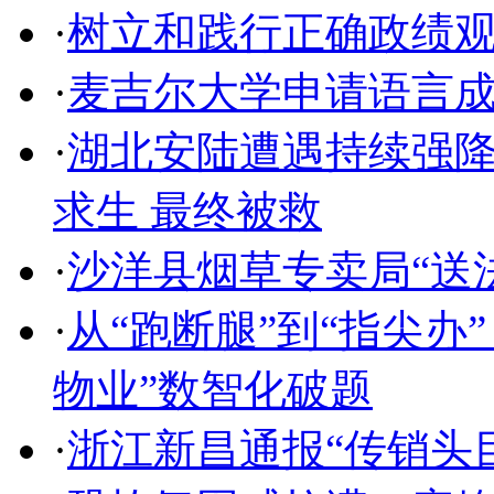
·
树立和践行正确政绩
·
麦吉尔大学申请语言
·
湖北安陆遭遇持续强降
求生 最终被救
·
沙洋县烟草专卖局“送
·
从“跑断腿”到“指尖办
物业”数智化破题
·
浙江新昌通报“传销头