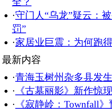
全？
·
守门人“乌龙”疑云：
罚”
·
家居业巨震：为何跑
最新内容
·
青海玉树州杂多县发生4
·
《古墓丽影》新作惊现
·
《寂静岭：Townfall